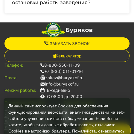
остановки работы заведения?
Буряков
ЗАКАЗАТЬ ЗВОНОК
Калькулятор
Телефон:
8-800-550-11-09
+7 (930) 011-01-16
Почта:
zakaz@buryakof.ru
info@buryakof.ru
Режим работы:
Ежедневно
С 08:00 до 20:00
О компании:
Услуги:
Способ оплаты:
Данный сайт использует Cookies для обеспечения
О нас
Грузоперевозки
Наличными
функционирования веб-сайта, аналитики действий на веб-
Отзывы
Переезды
Банковской картой
сайте и улучшения качества обслуживания. Если Вы не
Вакансии
Грузчики
Безналичный расчет
хотите, чтобы эти данные обрабатывались, отключите
Документы
Для юр.лиц
Позвонить
Cookies в настройках браузера. Пожалуйста, ознакомьтесь