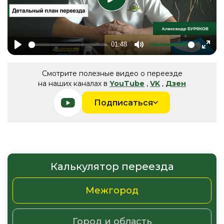
01:48
Play
Mute
Ente
fulls
Смотрите полезные видео о переезде
на наших каналах в
YouTube
,
VK
,
Дзен
Подписаться
Калькулятор переезда
Межгород
Город и область