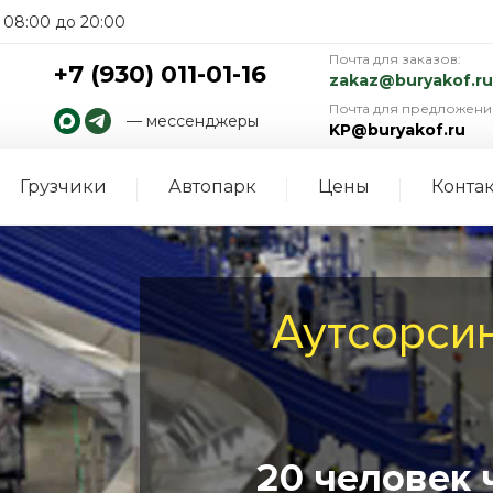
08:00 до 20:00
Почта для заказов:
+7 (930) 011-01-16
zakaz@buryakof.ru
Почта для предложени
— мессенджеры
KP@buryakof.ru
Грузчики
Автопарк
Цены
Конта
Аутсорсин
20 человек ч