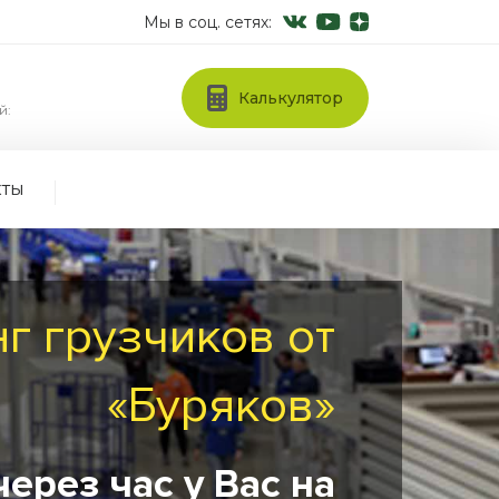
Мы в соц. сетях:
Калькулятор
й:
кты
г грузчиков от
«Буряков»
ерез час у Вас на