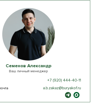
Семенов Александр
Ваш личный менеджер
+7 (920) 444-40-11
a.b.zakaz@buryakof.ru
почта
ы