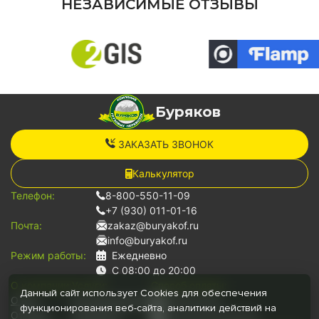
НЕЗАВИСИМЫЕ ОТЗЫВЫ
Буряков
ЗАКАЗАТЬ ЗВОНОК
Калькулятор
Телефон:
8-800-550-11-09
+7 (930) 011-01-16
Почта:
zakaz@buryakof.ru
info@buryakof.ru
Режим работы:
Ежедневно
С 08:00 до 20:00
О компании:
Услуги:
Способ оплаты:
Данный сайт использует Cookies для обеспечения
О нас
Грузоперевозки
Наличными
функционирования веб-сайта, аналитики действий на
Отзывы
Переезды
Банковской картой